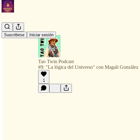
Suscribirse
Iniciar sesión
Tao Twin Podcast
#9: "La lógica del Universo" con Magali González
1