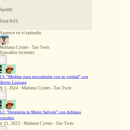
Descúbrete, conócete, atrévete.
Spotify
Acompáñame y descubre junto a mí tu TAO, tu
Feed RSS
camino, tu verdad.
Aparece en el episodio
Yo soy, Mariana Cymet, y es un honor para mí
tenerte aquí.
Mariana Cymet - Tao Twin
Comencemos el viaje, el destino eres TÚ.
Episodios recientes
@mariana_cymet
13: "Meditar para encontrarte con tu verdad" con
lberto Loizaga
eb 1, 2024
Mariana Cymet - Tao Twin
•
12: "Despierta tu Mujer Salvaje" con Adriana
onzález
ic 21, 2023
Mariana Cymet - Tao Twin
•