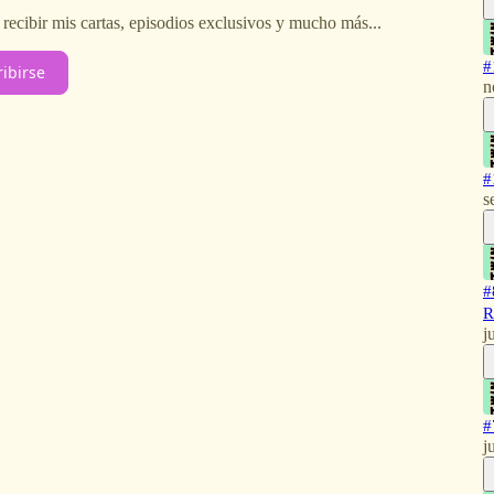
 recibir mis cartas, episodios exclusivos y mucho más...
#
ribirse
n
#
s
#
R
j
#
j