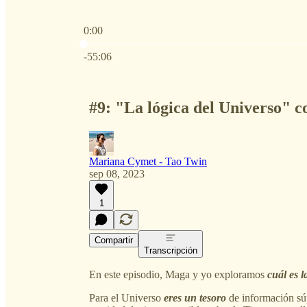
0:00
Hora actual: 0:00 / Tiempo total: -55:06
-55:06
#9: "La lógica del Universo" 
Mariana Cymet - Tao Twin
sep 08, 2023
1
Compartir
Transcripción
En este episodio, Maga y yo exploramos
cuál es l
Para el Universo
eres un tesoro
de información sú