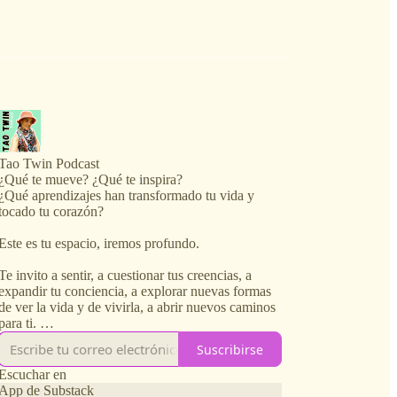
Tao Twin Podcast
¿Qué te mueve? ¿Qué te inspira?
¿Qué aprendizajes han transformado tu vida y
tocado tu corazón?
Este es tu espacio, iremos profundo.
Te invito a sentir, a cuestionar tus creencias, a
expandir tu conciencia, a explorar nuevas formas
de ver la vida y de vivirla, a abrir nuevos caminos
para ti.
Suscribirse
Esta es tu dosis de inspiración y expansión.
Escuchar en
Tu momento para alinear mente-cuerpo-corazón.
App de Substack