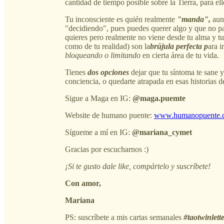
cantidad de tiempo posible sobre la Tierra, para el
Tu inconsciente es quién realmente
"manda",
aunq
"decidiendo", pues puedes querer algo y que no p
quieres pero realmente no viene desde tu alma y t
como de tu realidad) son la
brújula perfecta p
ara i
bloqueando o limitando
en cierta área de tu vida.
Tienes
dos opciones
dejar que tu síntoma te sane y
conciencia, o quedarte atrapada en esas historias de
Sigue a Maga en IG:
@maga.puemte
Website de humano puente:
www.humanopuente.
Sígueme a mí en IG:
@mariana_cymet
Gracias por escucharnos :)
¡Si te gusto dale like, compártelo y suscríbete!
Con amor,
Mariana
PS: suscríbete a mis cartas semanales
#taotwinlett