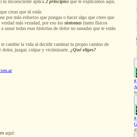
lo tu inconsciente aplica
2 principios
que te explicamos aquí.
ue creas que tú estás
ase por más esfuerzo que pongas o hacer algo que crees que
u verdad más veradad, por eso los
síntomas
(tanto físicos
r a sanar todas esas historias de dolor no sanadas que te están
 te cambie la vida al decidir caminar tu propio camino de
 dolor, juzgar, culpar y victimizarte.
¿Qué eliges?
com.ar
#
A
f
#
G
d
ers
aquí: